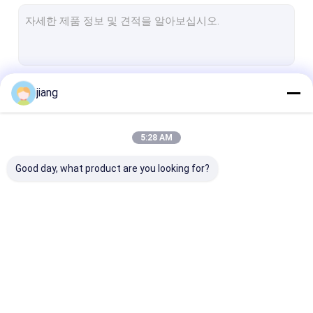
강관 강관
알루미늄 코일 시트
스텐레스 강제
계속하다
jiang
구리 제품
H 빔 I 빔
5:28 AM
우리의 카테고리
앵글 스틸
Good day, what product are you looking for?
철강 구조 작업실
다른 철강제품
아연 도금 코일 시트
컬러 코팅 스틸 코일
열간압연 코일판