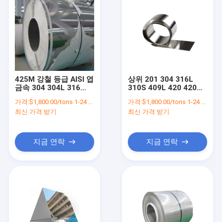
425M 강철 등급 AISI 엽
상위 201 304 316L
금속 304 304L 316
310S 409L 420 420
316L 301 321 309S 스
J1 J2 430 스테인리스
가격:
$1,800.00/tons 1-24 tons
가격:
$1,800.00/tons 1-24 tons
테인리스 스틸 코일
스틸 코일 BA 표면
최신 가격 받기
최신 가격 받기
지금 연락
지금 연락
홈
제품 소개
회사 소개