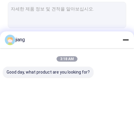
강관 강관
알루미늄 코일 시트
스텐레스 강제
계속하다
jiang
구리 제품
H 빔 I 빔
3:18 AM
우리의 카테고리
앵글 스틸
Good day, what product are you looking for?
철강 구조 작업실
다른 철강제품
아연 도금 코일 시트
컬러 코팅 스틸 코일
열간압연 코일판