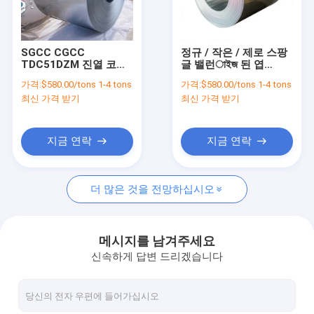
공장 투어
품질 관리
SGCC CGCC
정규 / 작은 / 제로 스팡
TDC51DZM 진열 코일
글 밸런াইজ 된 엽
연락처
시트 Z Q195-Q345 핫
DX51D DX52D 26 28
가격:
$580.00/tons 1-4 tons
가격:
$580.00/tons 1-4 tons
디프 진열 코일
30 32 가이드
최신 가격 받기
최신 가격 받기
뉴스
견적 요청
지금 연락
지금 연락
더 많은 것을 전망하십시오
아연 도금 코일 시트
컬러 코팅 스틸 코일
메시지를 남겨주세요
신속하게 답변 드리겠습니다
열간압연 코일판
냉간 압연 강판 코일 시트