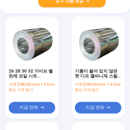
요구 사항 제공
26 28 30 32 가이브 밸
기름이 들어 있지 않은
런제 코일 시트
핫 디프 젤바니제 스틸
1000mm -1500mm 너
코일 1000mm-
가격:
$580.00/tons 1-4 tons
가격:
$580.00/tons 1-4 tons
비 DX51D DX52D GI 코
1500mm 너비 ASTM
최신 가격 받기
최신 가격 받기
일 시트
표준
지금 연락
지금 연락