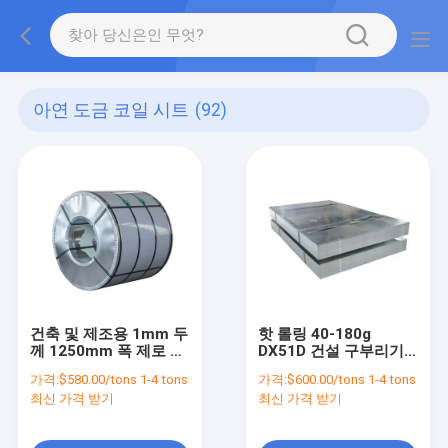
아연 도금 코일 시트
(92)
건축 및 제조용 1mm 두
핫 롤링 40-180g
께 1250mm 폭 제로 스
DX51D 건설 구부리기
팽글 아연 도금 코일 시
위해 가연 철강 엽 금속
가격:
$580.00/tons 1-4 tons
가격:
$600.00/tons 1-4 tons
트
최신 가격 받기
최신 가격 받기