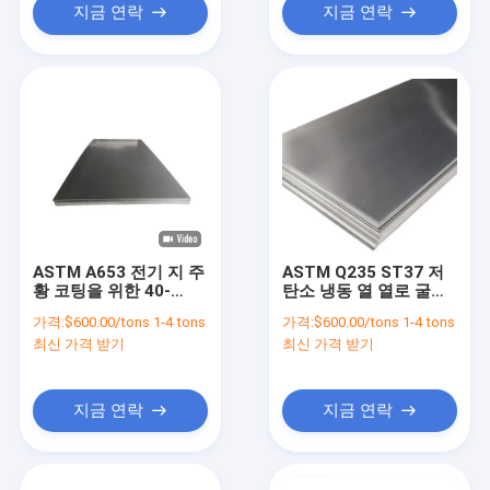
지금 연락
지금 연락
ASTM A653 전기 지 주
ASTM Q235 ST37 저
황 코팅을 위한 40-
탄소 냉동 열 열로 굴린
180g Dx51D 열로 롤링
진열 금속 엽 12mm-
가격:
$600.00/tons 1-4 tons
가격:
$600.00/tons 1-4 tons
된 진료 코일 시트
16mm 당겨
최신 가격 받기
최신 가격 받기
지금 연락
지금 연락