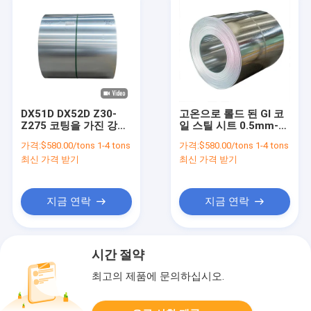
DX51D DX52D Z30-
고온으로 롤드 된 GI 코
Z275 코팅을 가진 강제
일 스틸 시트 0.5mm-
스틸 코일 시트
1.5mm 두께 코팅 된 진
가격:
$580.00/tons 1-4 tons
가격:
$580.00/tons 1-4 tons
열 스틸 코일
최신 가격 받기
최신 가격 받기
지금 연락
지금 연락
시간 절약
최고의 제품에 문의하십시오.