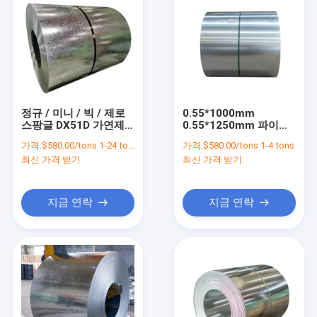
정규 / 미니 / 빅 / 제로
0.55*1000mm
스팡글 DX51D 가연제
0.55*1250mm 파이프
철 코일
제조용 진열 코일 시트
가격:
$580.00/tons 1-24 tons
가격:
$580.00/tons 1-4 tons
ASTM 표준
최신 가격 받기
최신 가격 받기
지금 연락
지금 연락
홈
제품 소개
회사 소개