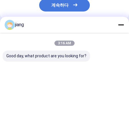
계속하다
jiang
추천된 제품
3:16 AM
Good day, what product are you looking for?
16mm 건축물 철강 레
BS 표준 HRB400E
HRB400E HRB
버 HRB400E HRB500
HRB400 빌딩 건설용
딩 강화 서비스용
탄소 철강 변형 레버 판
탄소 강철 변형 레버
강철 변형 레버 
매
12mm
최고의 가격
최고의 가격
최고의 
Desktop Site
홈
사이트맵
연락처