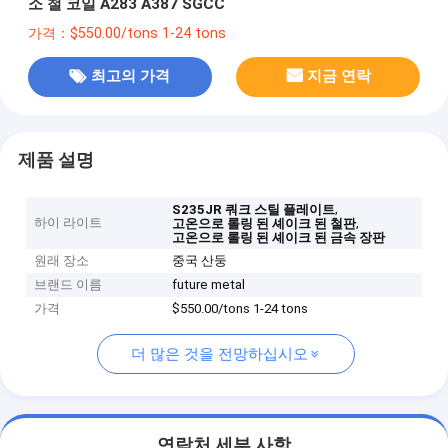
소 철 코일 A283 A387 SGCC
가격：$550.00/tons 1-24 tons
최고의 가격
지금 연락
제품 설명
,
S235JR 쿼크 스틸 플레이트
하이 라이트
,
고온으로 롤링 된 셰이크 된 철판
고온으로 롤링 된 셰이크 된 금속 장판
원래 장소
중국 산둥
브랜드 이름
future metal
가격
$550.00/tons 1-24 tons
더 많은 것을 전망하십시오
연락처 세부 사항