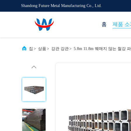
Shandong Future Metal Manufacturing Co., Ltd.
홈
제품 소
집
>
상품
>
강관 강관
>
5.8m 11.8m 꿰매지 않는 철강