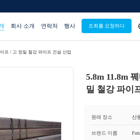
개
회사 소개
연락처
행사
조회를 요청하다
 파이프 / 고 정밀 철강 파이프 건설 산업
5.8m 11.8
밀 철강 파이
원래 장소
산둥
브랜드 이름
Fut