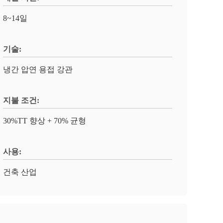
8~14일
기술:
냉간 압연 용접 강관
지불 조건:
30%TT 향상 + 70% 균형
사용:
건축 산업