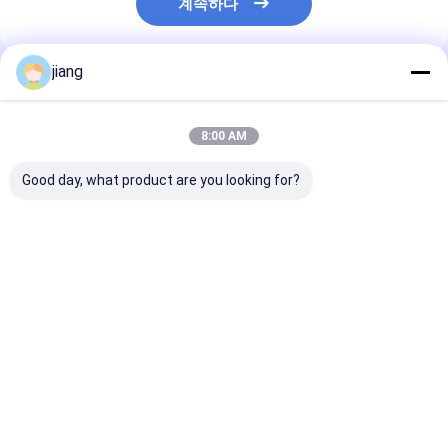
계속하다
jiang
추천된 제품
8:00 AM
Good day, what product are you looking for?
전차로 칠한 열로 굴린
ASTM/AISI/SGCC/CGCC/TDC51DZM/T
스킨 패스 콜드 
진열 코일판 / S235JR
틸 시트 Q195 Q
강철판
Q235 Q255 Q2
Q355 Ss485 
코일
최고의 가격
최고의 가격
최고의 
Desktop Site
홈
사이트맵
연락처