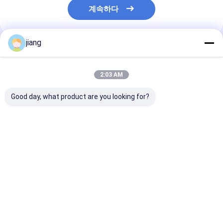
계속하다
jiang
추천된 제품
2:03 AM
Good day, what product are you looking for?
중형 단단한 색상 코팅
너비 600mm-
Dx53D Dx54D
스틸 코일 1000mm
1250mm 전면 페인트
S250gd 컬러 
1250mm 스틸 진열 코
된 진열 스틸 코일 PPGI
코일 시트 RAL 
일
PPGL 코일
최고의 가격
최고의 가격
최고의 
Desktop Site
홈
사이트맵
연락처